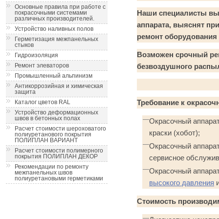
Основные правила при работе с
Наши специалисты вы
покрасочными системами
различных производителей.
аппарата, выяснят пр
Устройство наливных полов
ремонт оборудования 
Герметизация межпанельных
стыков
Возможен срочный рем
Гидроизоляция
Ремонт элеваторов
безвоздушного распы
Промышленный альпинизм
Антикоррозийная и химическая
защита
Требование к окрасоч
Каталог цветов RAL
Устройство деформационных
швов в бетонных полах
Окрасочный аппарат
Расчет стоимости шероховатого
краски (хобот);
полиуретанового покрытия
ПОЛИПЛАН ВАРИАНТ
Окрасочный аппарат
Расчет стоимости полимерного
покрытия ПОЛИПЛАН ДЕКОР
сервисное обслужив
Рекомендации по ремонту
Окрасочный аппарат
межпанельных швов
полиуретановыми герметиками
высокого давления
Стоимость производи