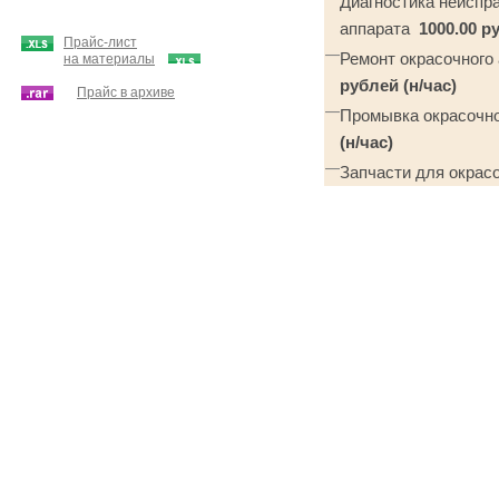
Диагностика неиспра
аппарата
1000.00 р
Прайс-лист
Ремонт окрасочного 
на материалы
рублей (н/час)
Прайс в архиве
Промывка окрасочног
(н/час)
Запчасти для окрасо