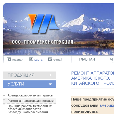
ГЛАВНАЯ
А
главная
карта
e-mail
РЕМОНТ АППАРАТО
ПРОДУКЦИЯ
АМЕРИКАНСКОГО, 
КИТАЙСКОГО ПРОИ
УСЛУГИ
Аренда окрасочных аппаратов
Наше предприятие осу
Ремонт аппаратов для покраски
оборудования
америк
Принцип работы мембранных
окрасочных аппаратов
производства.
безвоздушного распыления.