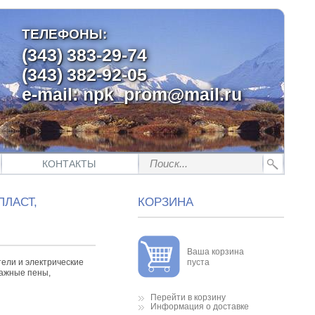
ТЕЛЕФОНЫ:
(343)
383-29-74
(343)
382-92-05
e-mail: npk_prom@mail.ru
КОНТАКТЫ
ЛАСТ,
КОРЗИНА
Ваша корзина
ели и электрические
пуста
тажные пены,
Перейти в корзину
Информация о доставке