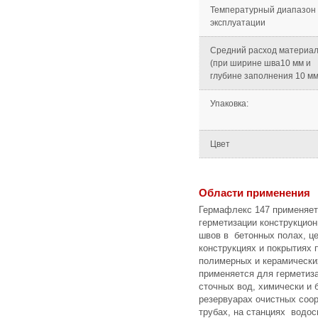
Температурный диапазон
эксплуатации
Средний расход материа
(при ширине шва10 мм и
глубине заполнения 10 мм
Упаковка:
Цвет
Области применения
Гермафлекс 147 применяет
герметизации конструкцио
швов в бетонных полах, ц
конструкциях и покрытиях 
полимерных и керамически
применяется для герметиз
сточных вод, химически и 
резервуарах очистных соо
трубах, на станциях водос