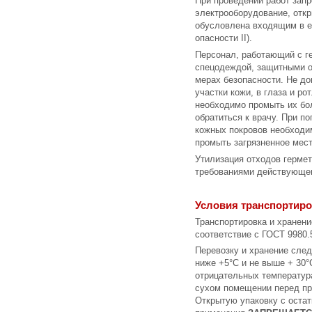
При проведении работ запр
электрооборудование, откр
обусловлена входящим в е
опасности II).
Персонал, работающий с г
спецодеждой, защитными о
мерах безопасности. Не до
участки кожи, в глаза и ро
необходимо промыть их бо
обратиться к врачу. При п
кожных покровов необходи
промыть загрязненное мес
Утилизация отходов гермет
требованиями действующег
Условия транспортиро
Транспортировка и хранени
соответствие с ГОСТ 9980.
Перевозку и хранение сле
ниже +5°С и не выше + 30°
отрицательных температур
сухом помещении перед п
Открытую упаковку с оста