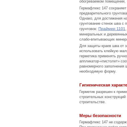
обогреваемом помещении, 
Гермафлекс 147 сохраняет
предварительного грунтова
Однако, для достижения н
грунтование стенок шва с
Праймер 1101
грунтовок:
минеральных и деревянных
слабо-впитывающих минера
Для защиты краев шва от з
использовать клейкую мал
герметика применять ручн
аппликатор-«пистолет» со
равномерного заполнения 
необходимую форму.
Гигиеническая характ
Герметик разрешен к прим
строительных конструкций
строительстве.
Меры безопасности
Гермафлекс 147 не содерж