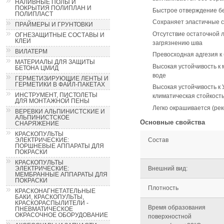
НАЛИВНЫЕ ПОЛЫ И
ПОКРЫТИЯ ПОЛИПЛАН И
Быстрое отверждение бе
ПОЛИПЛАСТ
Сохраняет эластичные с
ПРАЙМЕРЫ И ГРУНТОВКИ
Отсутствие остаточной 
ОГНЕЗАЩИТНЫЕ СОСТАВЫ И
КЛЕИ
загрязнению шва
ВИЛАТЕРМ
Превосходная адгезия к
МАТЕРИАЛЫ ДЛЯ ЗАЩИТЫ
Высокая устойчивость к
БЕТОНА ЦМИД
воде
ГЕРМЕТИЗИРУЮЩИЕ ЛЕНТЫ И
ГЕРМЕТИКИ В ФАЙЛ-ПАКЕТАХ
Высокая устойчивость к
ИНСТРУМЕНТ, ПИСТОЛЕТЫ
климатическая стойкост
ДЛЯ МОНТАЖНОЙ ПЕНЫ
Легко окрашивается (ре
ВЕРЕВКИ АЛЬПИНИСТСКИЕ И
АЛЬПИНИСТСКОЕ
Основные свойства
СНАРЯЖЕНИЕ
КРАСКОПУЛЬТЫ
ЭЛЕКТРИЧЕСКИЕ:
Состав
ПОРШНЕВЫЕ АППАРАТЫ ДЛЯ
ПОКРАСКИ
КРАСКОПУЛЬТЫ
ЭЛЕКТРИЧЕСКИЕ:
Внешний вид:
МЕМБРАННЫЕ АППАРАТЫ ДЛЯ
ПОКРАСКИ
Плотность
КРАСКОНАГНЕТАТЕЛЬНЫЕ
БАКИ, КРАСКОПУЛЬТЫ,
КРАСКОРАСПЫЛИТЕЛИ -
Время образования
ПНЕВМАТИЧЕСКОЕ
ОКРАСОЧНОЕ ОБОРУДОВАНИЕ
поверхностной