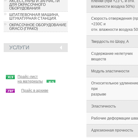
АКСЕССУАРЫ И ЗАПЧАСТИ
пленки (при +23°С и отн.
ДЛЯ ОКРАСОЧНОГО
влажности воздуха 50%)
ОБОРУДОВАНИЯ
ШПАТЛЕВОЧНАЯ МАШИНА,
ШТУКАТУРНАЯ СТАНЦИЯ.
Скорость отверждения (п
+230С и
ОКРАСОЧНОЕ ОБОРУДОВАНИЕ
GRACO (ГРАКО)
отн. влажности воздуха 5
Твердость по Шору, А
УСЛУГИ
Содержание нелетучих
веществ
Модуль эластичности
Прайс-лист
на материалы
Относительное удлинени
при
Прайс в архиве
разрыве
Эластичность
Рабочие деформации шва
Адгезионная прочность