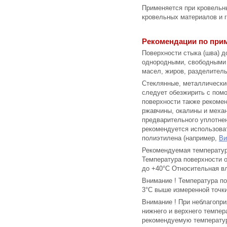
Применяется при кровельн
кровельных материалов и 
Рекомендации по при
Поверхности стыка (шва) 
однородными, свободными 
масел, жиров, разделитель
Стеклянные, металлически
следует обезжирить с пом
поверхности также рекоме
ржавчины, окалины и механ
предварительного уплотне
рекомендуется использоват
полиэтилена (например,
Ви
Рекомендуемая температура
Температура поверхности о
до +40°С Относительная в
Внимание ! Температура по
3°С выше измеренной точки
Внимание ! При неблагопри
нижнего и верхнего темпер
рекомендуемую температур