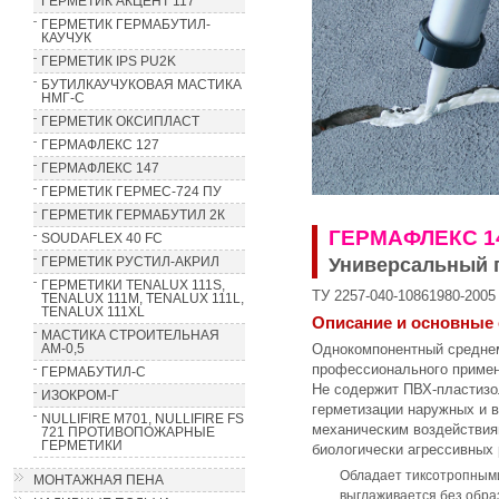
ГЕРМЕТИК АКЦЕНТ 117
ГЕРМЕТИК ГЕРМАБУТИЛ-
КАУЧУК
ГЕРМЕТИК IPS PU2K
БУТИЛКАУЧУКОВАЯ МАСТИКА
НМГ-С
ГЕРМЕТИК ОКСИПЛАСТ
ГЕРМАФЛЕКС 127
ГЕРМАФЛЕКС 147
ГЕРМЕТИК ГЕРМЕС-724 ПУ
ГЕРМЕТИК ГЕРМАБУТИЛ 2К
ГЕРМАФЛЕКС 1
SOUDAFLEX 40 FC
Универсальный 
ГЕРМЕТИК РУСТИЛ-АКРИЛ
ГЕРМЕТИКИ TENALUX 111S,
ТУ 2257-040-10861980-2005
TENALUX 111M, TENALUX 111L,
TENALUX 111XL
Описание и основные 
МАСТИКА СТРОИТЕЛЬНАЯ
Однокомпонентный средне
AM-0,5
профессионального примен
ГЕРМАБУТИЛ-С
Не содержит ПВХ-пластизо
ИЗОКРОМ-Г
герметизации наружных и 
NULLIFIRE M701, NULLIFIRE FS
механическим воздействия
721 ПРОТИВОПОЖАРНЫЕ
ГЕРМЕТИКИ
биологически агрессивных 
Обладает тиксотропными
МОНТАЖНАЯ ПЕНА
выглаживается без обра